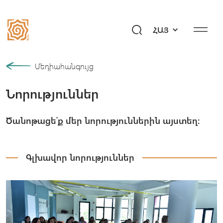
ՀԱՅ
Մեր պատմությունը
Մեդիահանգույց
Նորություններ
Համայնք
Ծրագրեր
Ծանոթացե՛ք մեր նորություններին այստեղ։
Նվիրի՛ր ապագա
Միջոցառումներ
Գլխավոր նորություններ
Մեդիահանգույց
Հարցեր «Այբ»–ին