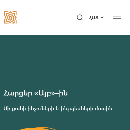
ՀԱՅ
Մեր պատմությունը
Համայնք
Ծրագրեր
Նվիրի՛ր ապագա
Միջոցառումներ
Հարցեր «Այբ»–ին
Մեդիահանգույց
Մի քանի ինչուների և ինչպեսների մասին
Հարցեր «Այբ»–ին