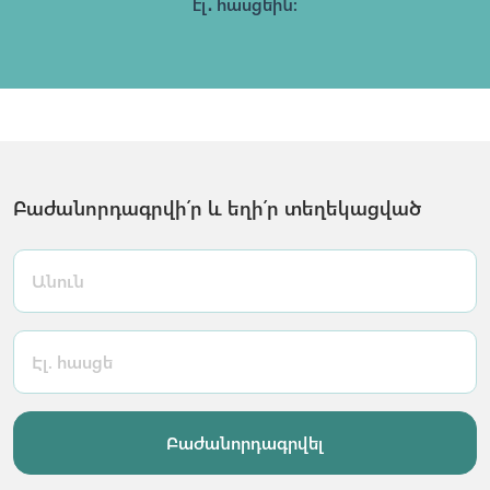
էլ․ հասցեին։
Բաժանորդագրվի՛ր և եղի՛ր տեղեկացված
Բաժանորդագրվել