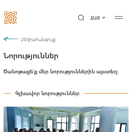
ՀԱՅ
Մեր պատմությունը
Մեդիահանգույց
Նորություններ
Համայնք
Ծրագրեր
Ծանոթացե՛ք մեր նորություններին այստեղ։
Նվիրի՛ր ապագա
Միջոցառումներ
Գլխավոր նորություններ
Մեդիահանգույց
Հարցեր «Այբ»–ին