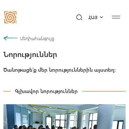
ՀԱՅ
Մեր պատմությունը
Մեդիահանգույց
Նորություններ
Համայնք
Ծրագրեր
Ծանոթացե՛ք մեր նորություններին այստեղ։
Նվիրի՛ր ապագա
Միջոցառումներ
Գլխավոր նորություններ
Մեդիահանգույց
Հարցեր «Այբ»–ին