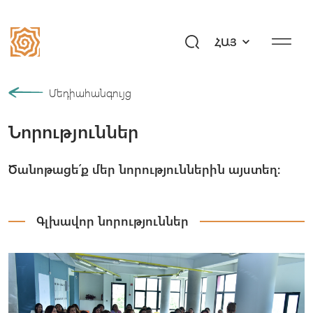
ՀԱՅ
Մեր պատմությունը
Մեդիահանգույց
Նորություններ
Համայնք
Ծրագրեր
Ծանոթացե՛ք մեր նորություններին այստեղ։
Նվիրի՛ր ապագա
Միջոցառումներ
Գլխավոր նորություններ
Մեդիահանգույց
Հարցեր «Այբ»–ին