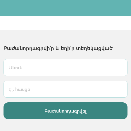
Բաժանորդագրվի՛ր և եղի՛ր տեղեկացված
Բաժանորդագրվել