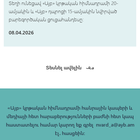
Տեղի ունեցավ «Այբ» կրթական հիմնադրամի 20-
ամյակին և «Այբ» դպրոցի 15-ամյակին նվիրված
բարեգործական ցուցահանդեսը։
08.04.2026
Տեսնել ավելին
«Այբ» կրթական հիմնադրամի հանրային կապերի և
մեդիայի հետ հարաբերությունների բաժնի հետ կապ
հաստատելու համար կարող եք գրել
nvard_a@ayb.am
էլ․ հասցեին։