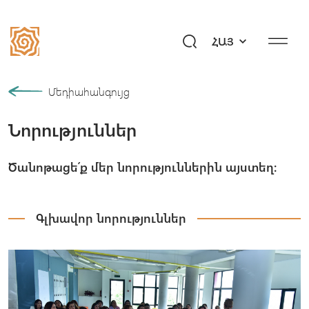
ՀԱՅ
Մեր պատմությունը
Մեդիահանգույց
Նորություններ
Համայնք
Ծրագրեր
Ծանոթացե՛ք մեր նորություններին այստեղ։
Նվիրի՛ր ապագա
Միջոցառումներ
Գլխավոր նորություններ
Մեդիահանգույց
Հարցեր «Այբ»–ին