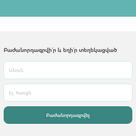
Բաժանորդագրվի՛ր և եղի՛ր տեղեկացված
Բաժանորդագրվել