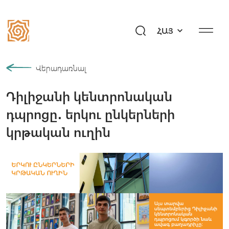
ՀԱՅ
Մեր պատմությունը
Վերադառնալ
Դիլիջանի կենտրոնական
Համայնք
դպրոցը․ երկու ընկերների
Ծրագրեր
կրթական ուղին
Նվիրի՛ր ապագա
Միջոցառումներ
Մեդիահանգույց
Հարցեր «Այբ»–ին