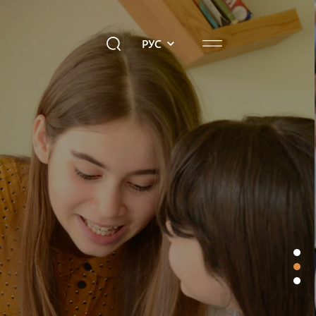
РУС
едиахаб
Подари будущее!
опросы к «Айб»