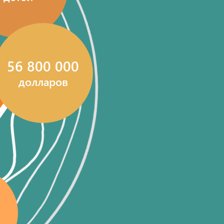
56 800 000
долларов