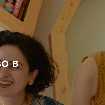
Программы
М
Мероприятия
В
о в