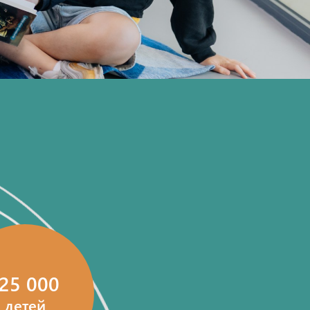
125 000
детей