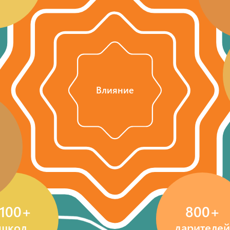
Влияние
1100+
800+
школ
дарителей