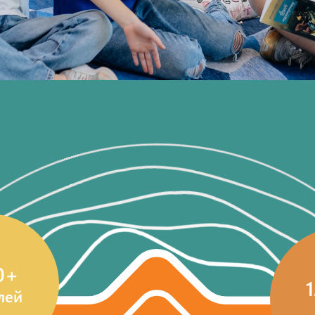
0+
лей