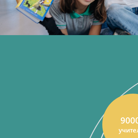
900
учите