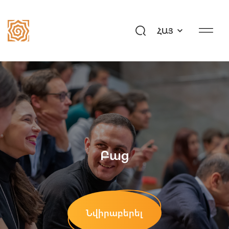
ՀԱՅ
Մեր պատմությունը
Համայնք
Ծրագրեր
Նվիրի՛ր ապագա
Միջոցառումներ
Բաց
Մեդիահանգույց
Հարցեր «Այբ»–ին
Նվիրաբերել