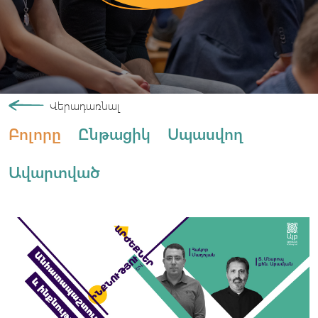
Վերադառնալ
Բոլորը
Ընթացիկ
Սպասվող
Ավարտված