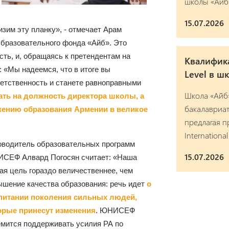
школы «Айб
15.07.2026
низим эту планку», - отмечает Арам
бразовательного фонда «Айб». Это
ть, и, обращаясь к претендентам на
Квалифика
: «Мы надеемся, что в итоге вы
Level в ш
ветственность и станете равноправными
Школа «Айб
ать на должность директора школы, а
бакалавриат
жению образования Армении в великое
предлагая 
Internationa
оводитель образовательных программ
15.07.2026
СЕФ Алвард Погосян считает: «Наша
ая цель гораздо величественнее, чем
ышение качества образования: речь идет
о
питании поколения сильных людей,
орые принесут изменения
. ЮНИСЕФ
емится поддерживать усилия РА по