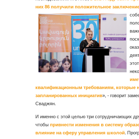
них 86 получили положительное заключени
соб
пол
важ
поск
оказ
дея
этот
неко
име
квалификационным требованиям, которые н
запланированных инициатив
», - говорит за
Сваджян.
И именно с этой целью три сотрудничающих др
чтобы
привнести изменения в систему образ
влияние на сферу управления школой
. Прог