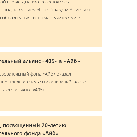
ной школе Дилижана состоялось
е под названием «Преобразуем Армению
 образования: встреча с учителями в
тельный альянс «405» в «Айб»
азовательный фонд «Айб» оказал
тво представителям организаций-членов
ьного альянса «405».
н, посвященный 20-летию
тельного фонда «Айб»