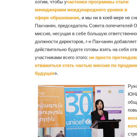
хотим, чтобы у
частники программы стали
менеджерами международного уровня в
сфере образования
, и мы ни в коей мере не с
Пахчанян, председатель Совета попечителей О
миссия, несущая в себе большую ответственнос
должности директоров, г-н Пахчанян добавляет
действительно будете готовы взять на себя от
участниками всего этого:
не просто претендов
отважиться стать частью миссии по продви
будущее
».
Рук
ЮНИ
общ
пов
вос
кот
стр