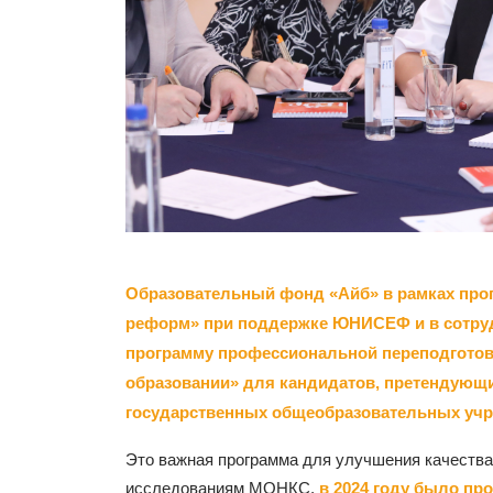
Образовательный фонд «Айб» в рамках про
реформ» при поддержке ЮНИСЕФ и в сотруд
программу профессиональной переподготов
образовании» для кандидатов, претендующ
государственных общеобразовательных учр
Это важная программа для улучшения качества
исследованиям МОНКС,
в 2024 году было про