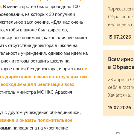
е
. В министерстве было
проведено 100
Торжествен
еседований, из которых 39 получили
Образовател
ожительное заключение. «Для нас очень
верящее в 
но, чтобы в школе был директор,
15.07.2026
ольку все понимают, какое влияние может
ать отсутствие директора в школе на
тельность учреждения, однако мы идем на
Всемирно 
 риск и готовы оставить школу на
в Образо
торое время без директора, и при этом
не
ть директоров, несоответствующих тем
28 апреля 
еобходимы для реализации всех
себя в гост
меститель министра МОНКС Араксия
Хачатряна.
15.07.2026
уг с другом учреждения объединились,
ования и оказать положительное
рамма направлена ​​на укрепление