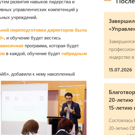
После
утем развития навыков лидерства и
тивных управленческих компетенций у
ьных учреждений.
Завершил
«Управлен
ной переподготовки директоров была
б»
, и обучение будет вестись
Завершился
имесячная
программа, которая будет
профессион
ков
в каждой, обучение будет
гибридным
лидерство в
15.07.2026
йб», добавили к нему накопленный
Благотвор
20-летию
15-летию
Состоялась 
20-летию Об