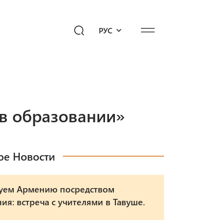
РУС
едиахаб
Подари будущее!
опросы к «Айб»
в образовании»
ое Новости
уем Армению посредством
ия: встреча с учителями в Тавуше.