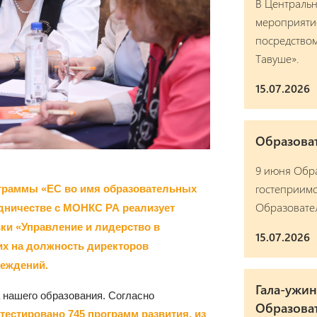
В Централь
мероприяти
посредством
Тавуше».
15.07.2026
Образова
9 июня Обр
гостеприимс
граммы «ЕС во имя образовательных
Образовател
ничестве с МОНКС РА реализует
ки «Управление и лидерство в
15.07.2026
их на должность директоров
еждений.
Гала-ужи
 нашего образования. Согласно
Образова
тестировано 745 программ развития, из