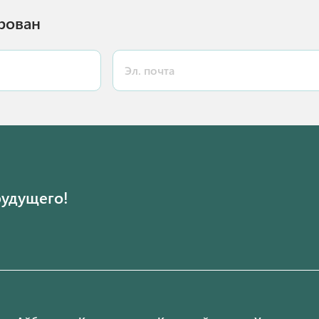
рован
будущего!