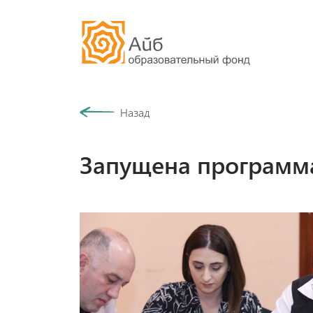
Наша история
Назад
Сообщество
Запущена программа