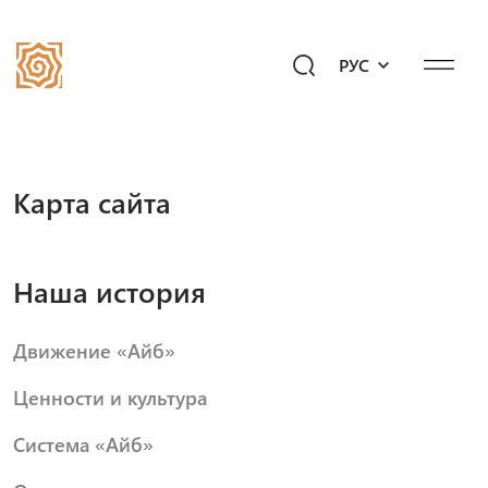
РУС
Наша история
Карта сайта
Сообщество
Программы
Подари будущее!
Наша история
Мероприятия
Движение «Айб»
Медиахаб
Ценности и культура
Вопросы к «Айб»
Система «Айб»