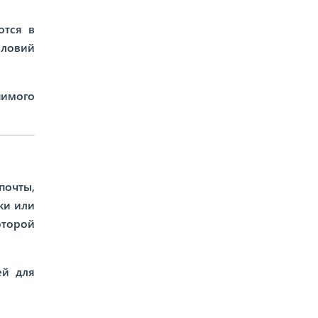
ются в
словий
нимого
почты,
ки или
оторой
ей для