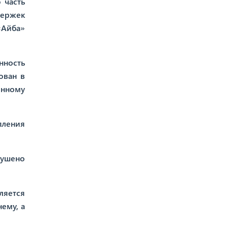
 часть
держек
«Айба»
нность
ован в
енному
пления
рушено
ляется
ему, а