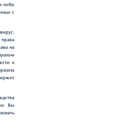
м-либо
нных с
вирус,
 права
аво на
бразом
ести к
бразом
держит
едства
им. Вы
ьзовать