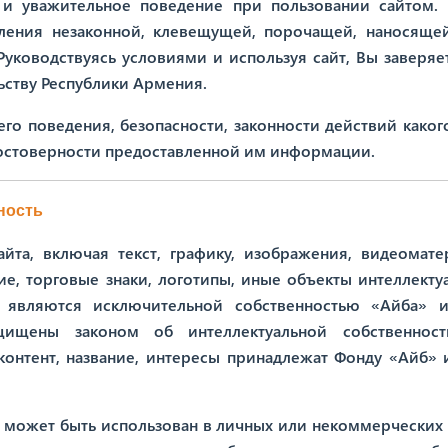
 и уважительное поведение при пользовании сайтом.
вления незаконной, клевещущей, порочащей, наносяще
уководствуясь условиями и используя сайт, Вы заверяет
льству Республики Армения.
его поведения, безопасности, законности действий каког
достоверности предоставленной им информации.
ность
сайта, включая текст, графику, изображения, видеомате
е, торговые знаки, логотипы, иные объекты интеллекту
о, являются исключительной собственностью «Айба» 
ащищены законом об интеллектуальной собственнос
 контент, название, интересы принадлежат Фонду «Айб» 
 может быть использован в личных или некоммерческих 