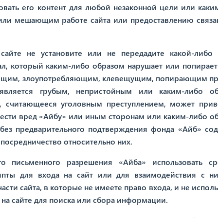
овать его контент для любой незаконной цели или каки
ли мешающим работе сайта или предоставлению связа
 сайте не установите или не передадите какой-либо 
л, который каким-либо образом нарушает или попирает
жающим, злоупотребляющим, клевещущим, попирающим пр
 является грубым, непристойным или каким-либо о
 считающееся уголовным преступлением, может прив
нести вред «Айбу» или иным сторонам или каким-либо о
 без предварительного подтверждения фонда «Айб» со
о посредничество относительно них.
о письменного разрешения «Айба» использовать ср
рипты для входа на сайт или для взаимодействия с н
асти сайта, в которые не имеете право входа, и не испол
 на сайте для поиска или сбора информации.