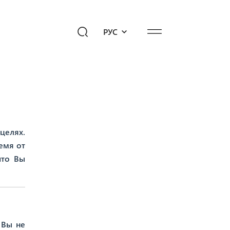
РУС
едиахаб
Подари будущее!
опросы к «Айб»
целях.
емя от
что Вы
 Вы не