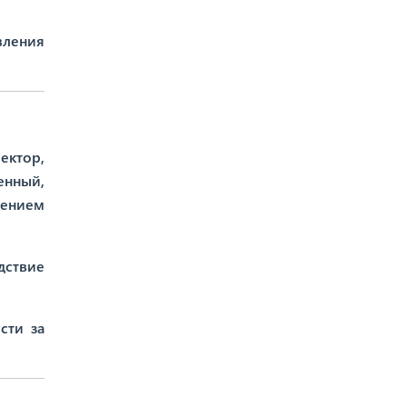
вления
ектор,
енный,
мением
дствие
сти за