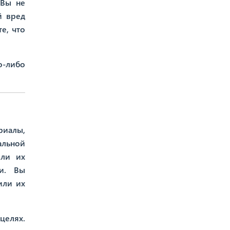
 Вы не
й вред
е, что
о-либо
риалы,
альной
или их
ти. Вы
или их
целях.