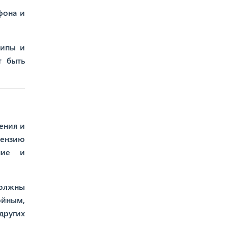
фона и
типы и
т быть
ения и
цензию
ение и
должны
ойным,
других