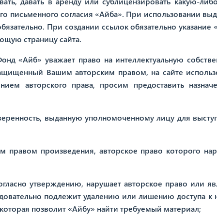
вать, давать в аренду или сублицензировать какую-либо
ного письменного согласия «Айба». При использовании вы
 обязательно. При создании ссылок обязательно указание 
ующую страницу сайта.
Фонд «Айб» уважает право на интеллектуальную собстве
, защищенный Вашим авторским правом, на сайте использ
ением авторского права, просим предоставить назнач
доверенность, выданную уполномоченному лицу для высту
им правом произведения, авторское право которого на
согласно утверждению, нарушает авторское правo или яв
едовательно подлежит удалению или лишению доступа к н
которая позволит «Айбу» найти требуемый материал;