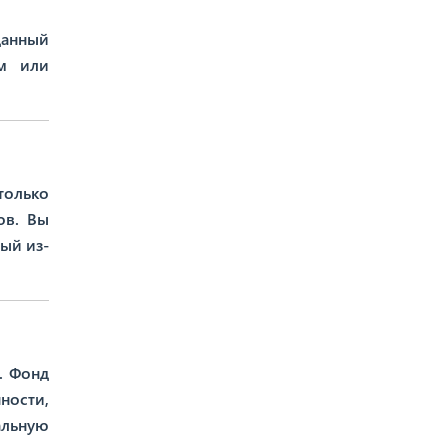
данный
ым или
только
ов. Вы
ый из-
. Фонд
ности,
альную