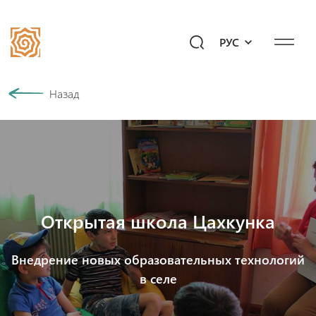
РУС
Наша история
Назад
Сообщество
Программы
Подари будущее!
Мероприятия
Открытая школа Цахкунка
Медиахаб
Внедрение новых образовательных технологий
в селе
Вопросы к «Айб»