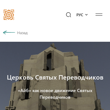
РУС
Наша история
Назад
Сообщество
Программы
Подари будущее!
Мероприятия
Церковь Святых Переводчиков
Медиахаб
«Айб» как новое движение Святых
Переводчиков
Вопросы к «Айб»