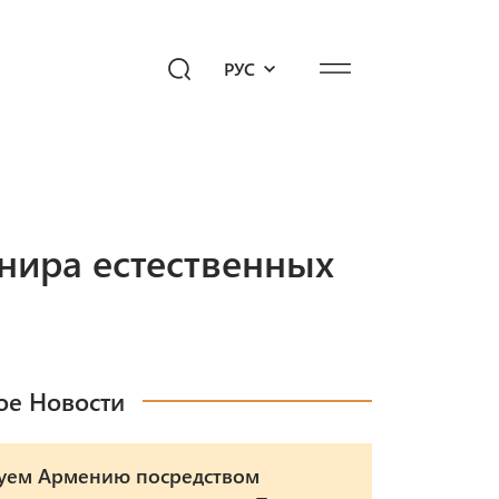
РУС
едиахаб
Подари будущее!
опросы к «Айб»
нира естественных
ое Новости
уем Армению посредством