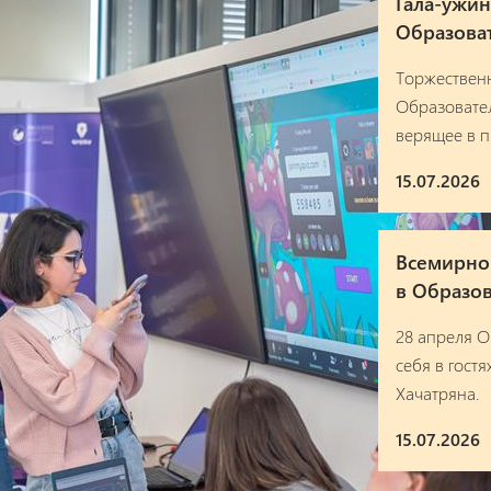
Гала-ужи
Образова
Торжествен
Образовател
верящее в 
15.07.2026
Всемирно 
в Образо
28 апреля 
себя в гост
Хачатряна.
15.07.2026