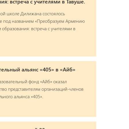
ия: встреча с учителями в Тавуше.
ной школе Дилижана состоялось
е под названием «Преобразуем Армению
 образования: встреча с учителями в
тельный альянс «405» в «Айб»
азовательный фонд «Айб» оказал
тво представителям организаций-членов
ьного альянса «405».