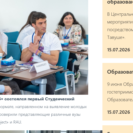
образован
В Централь
мероприяти
посредством
Тавуше».
15.07.2026
Образова
9 июня Обр
гостеприимс
Образовател
» состоялся первый Студенческий
ормате, направленном на выявление молодых
15.07.2026
проверили представляющие различные вузы
ject» и RAU.