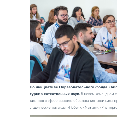
По инициативе Образовательного фонда «Айб
В новом командном ф
турнир естественных наук.
талантов в сфере высшего образования, свои силы 
студенческие команды:
«Нобел», «Nairian», «Pharmpro