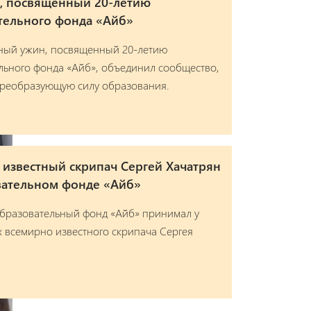
н, посвященный 20-летию
тельного фонда «Айб»
ный ужин, посвященный 20-летию
ьного фонда «Айб», объединил сообщество,
преобразующую силу образования.
известный скрипач Сергей Хачатрян
вательном фонде «Айб»
Образовательный фонд «Айб» принимал у
ях всемирно известного скрипача Сергея