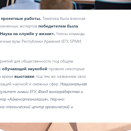
Тематика была военная.
 проектные работы.
влеченных экспертов
победителем была
Члены команды
Наука на службе у жизни».
личные вузы Республики Армения (ЕГУ, ЕРМИ,
приятий для общественности под общим
х
провели некоторые
обучающий наукобой
о время
под тем же названием свои
выставки
изаций научной и смежных сфер:
Национальная
акультет химии ЕГУ, Фонд виноградарства и
тр «Айкенсатехнология», Научно-
учно-технический центр органической и