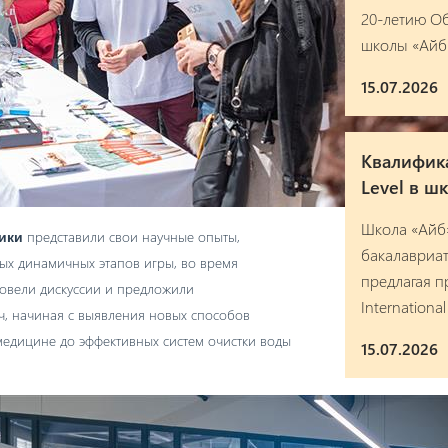
20-летию Об
школы «Айб
15.07.2026
Квалифика
Level в ш
Школа «Айб
представили свои научные опыты,
ики
бакалавриат
ых динамичных этапов игры, во время
предлагая 
ровели дискуссии и предложили
Internationa
, начиная с
выявления новых способов
едицине до эффективных систем очистки воды
15.07.2026