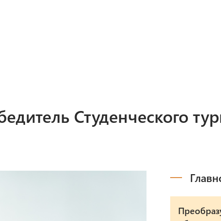
Программы
М
Мероприятия
В
бедитель Студенческого тур
Главн
Преобраз