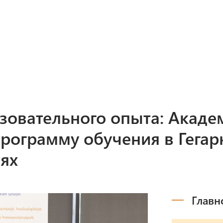
Программы
М
Мероприятия
В
зовательного опыта: Академ
рограмму обучения в Гегар
ях
Главн