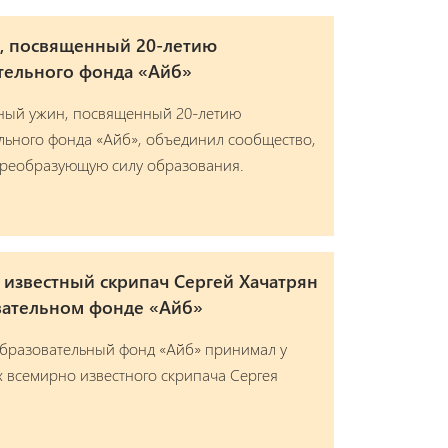
н, посвященный 20-летию
тельного фонда «Айб»
ный ужин, посвященный 20-летию
ьного фонда «Айб», объединил сообщество,
преобразующую силу образования.
известный скрипач Сергей Хачатрян
вательном фонде «Айб»
Образовательный фонд «Айб» принимал у
ях всемирно известного скрипача Сергея