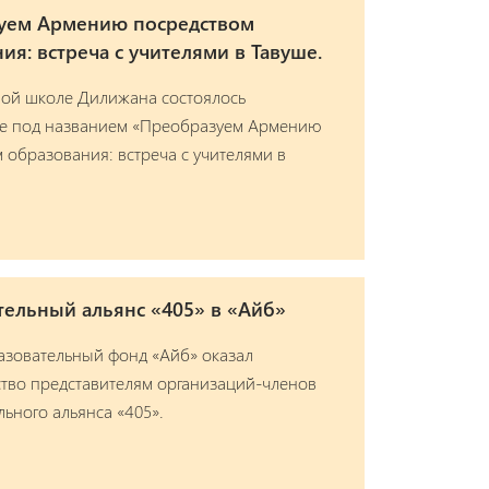
уем Армению посредством
ия: встреча с учителями в Тавуше.
ной школе Дилижана состоялось
е под названием «Преобразуем Армению
 образования: встреча с учителями в
тельный альянс «405» в «Айб»
азовательный фонд «Айб» оказал
тво представителям организаций-членов
ьного альянса «405».