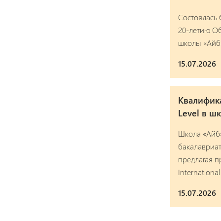
Состоялась 
20-летию Об
школы «Айб
15.07.2026
Квалифика
Level в ш
Школа «Айб
бакалавриат
предлагая 
Internationa
15.07.2026