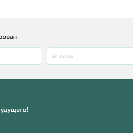
рован
будущего!