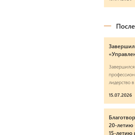
После
Завершил
«Управлен
Завершился
профессион
лидерство в
15.07.2026
Благотвор
20-летию
15-летию