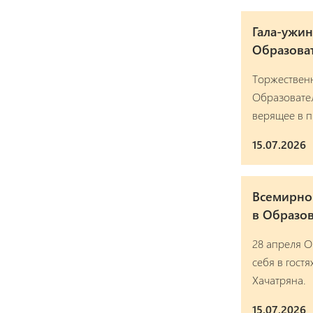
Гала-ужи
Образова
Торжествен
Образовател
верящее в 
15.07.2026
Всемирно 
в Образо
28 апреля 
себя в гост
Хачатряна.
15.07.2026