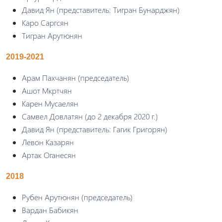
Давид Ян (представитель: Тигран Бунарджян)
Каро Саргсян
Тигран Арутюнян
2019-2021
Арам Пахчанян (председатель)
Ашот Мкртчян
Карен Мусаелян
Самвел Довлатян (до 2 декабря 2020 г.)
Давид Ян (представитель: Гагик Григорян)
Левон Казарян
Артак Оганесян
2018
Рубен Арутюнян (председатель)
Вардан Бабикян