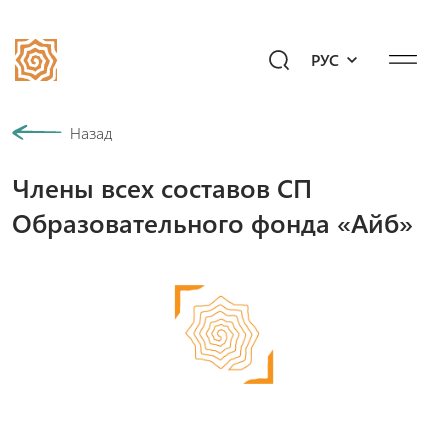
РУС
Наша история
Назад
Члены всех составов СП
Сообщество
Образовательного фонда «Айб»
Программы
Подари будущее!
Мероприятия
Медиахаб
Вопросы к «Айб»