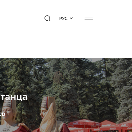
РУС
едиахаб
Подари будущее!
опросы к «Айб»
 танца
ев