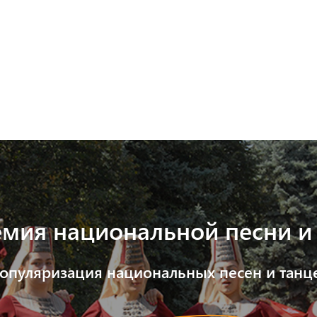
Программы
М
Мероприятия
В
мия национальной песни и
опуляризация национальных песен и танц