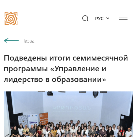
РУС
Наша история
Назад
Подведены итоги семимесячной
Сообщество
программы «Управление и
Программы
лидерство в образовании»
Подари будущее!
Мероприятия
Медиахаб
Вопросы к «Айб»