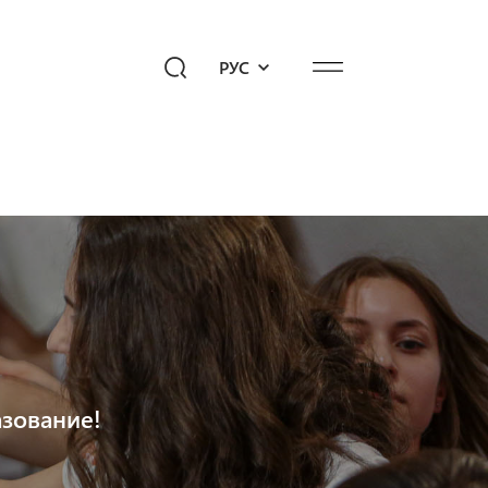
РУС
едиахаб
Подари будущее!
опросы к «Айб»
зование!